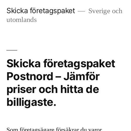
Skip
Skicka företagspaket
Sverige och
to
utomlands
content
Skicka företagspaket
Postnord – Jämför
priser och hitta de
billigaste.
Som företagsägare försäkrar du varor