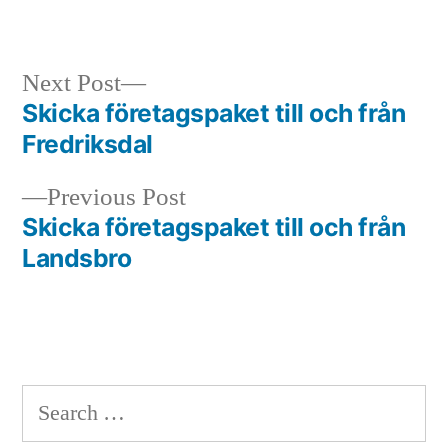
in
Next
Next Post
post:
Skicka företagspaket till och från
Post
Fredriksdal
navigation
Previous
Previous Post
post:
Skicka företagspaket till och från
Landsbro
Search
for: