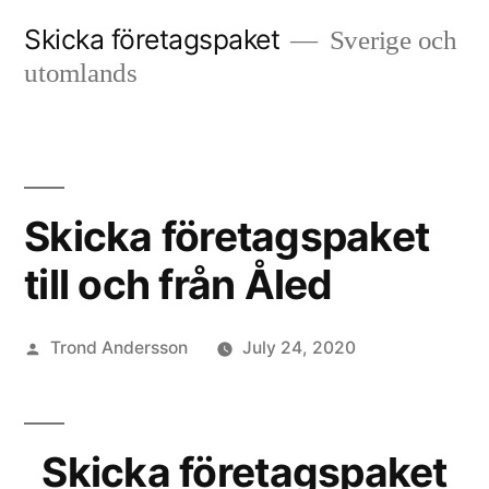
Skip
Skicka företagspaket
Sverige och
to
utomlands
content
Skicka företagspaket
till och från Åled
Posted
Trond Andersson
July 24, 2020
by
Skicka företagspaket