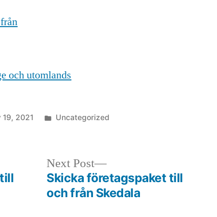
 från
ige och utomlands
Posted
 19, 2021
Uncategorized
in
Next
Next Post
post:
ill
Skicka företagspaket till
och från Skedala