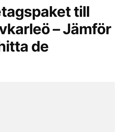
tagspaket till
lvkarleö – Jämför
hitta de