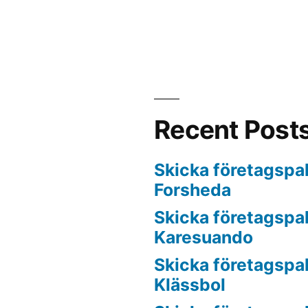
Recent Post
Skicka företagspake
Forsheda
Skicka företagspake
Karesuando
Skicka företagspake
Klässbol