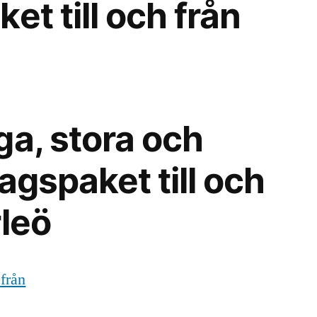
et till och från
ga, stora och
agspaket till och
rleö
 från