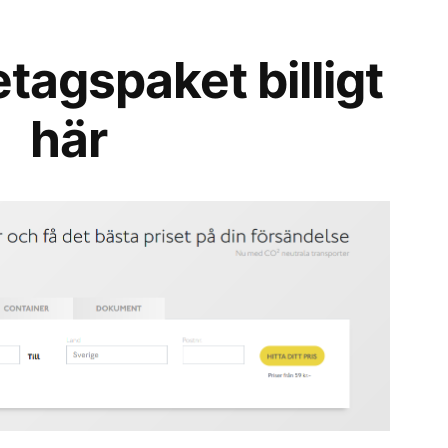
etagspaket billigt
här