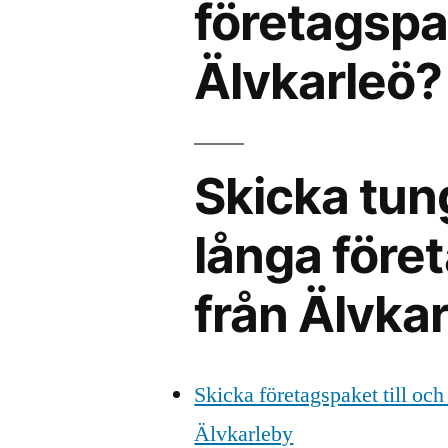
företagspak
Älvkarleö?
Skicka tun
långa föret
från Älvka
Skicka företagspaket till och
Älvkarleby