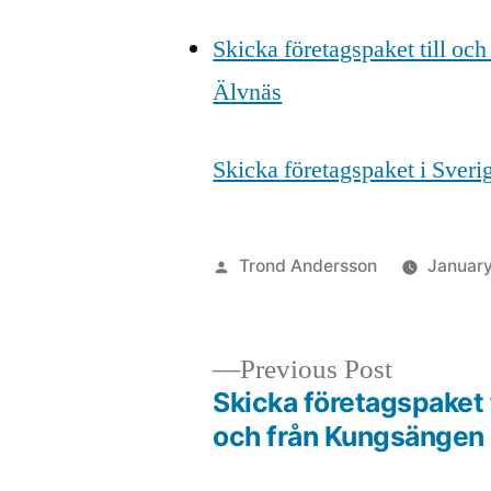
Skicka företagspaket till och
Älvnäs
Skicka företagspaket i Sver
Posted
Trond Andersson
January
by
Previous
Previous Post
post:
Skicka företagspaket t
Post
och från Kungsängen