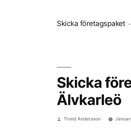
Skip
to
Skicka företagspaket
content
Skicka före
Älvkarleö
Posted
Trond Andersson
Januar
by