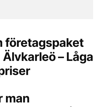
 företagspaket
ån Älvkarleö – Låga
priser
r man