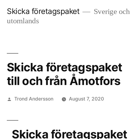
Skip
Skicka företagspaket
Sverige och
to
utomlands
content
Skicka företagspaket
till och från Åmotfors
Posted
Trond Andersson
August 7, 2020
by
Skicka företagspaket