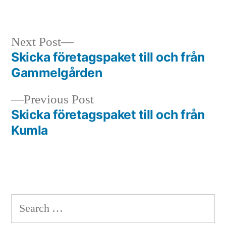
in
Next
Next Post
post:
Skicka företagspaket till och från
Post
Gammelgården
navigation
Previous
Previous Post
post:
Skicka företagspaket till och från
Kumla
Search
for: