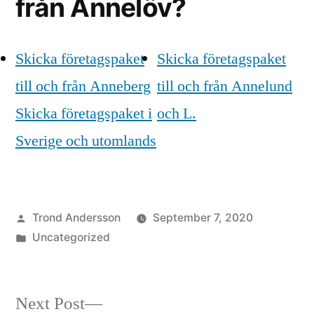
från Annelöv?
Skicka företagspaket
Skicka företagspaket
till och från Anneberg
till och från Annelund
Skicka företagspaket i
och L.
Sverige och utomlands
Posted
Trond Andersson
September 7, 2020
by
Posted
Uncategorized
in
Next
Next Post