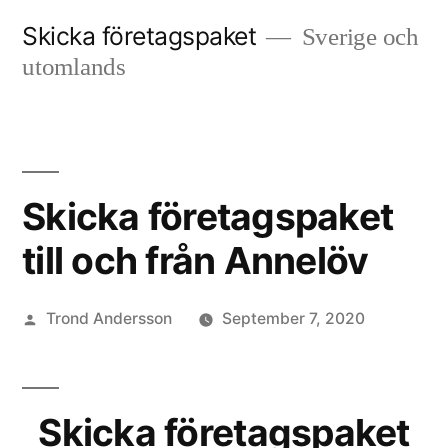
Skip
Skicka företagspaket
Sverige och
to
utomlands
content
Skicka företagspaket
till och från Annelöv
Posted
Trond Andersson
September 7, 2020
by
Skicka företagspaket