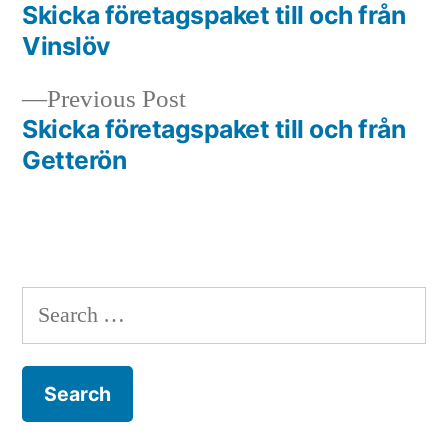
post:
Skicka företagspaket till och från
Post
Vinslöv
navigation
Previous
Previous Post
post:
Skicka företagspaket till och från
Getterön
Search
for: