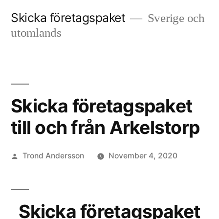
Skip
Skicka företagspaket
Sverige och
to
utomlands
content
Skicka företagspaket
till och från Arkelstorp
Posted
Trond Andersson
November 4, 2020
by
Skicka företagspaket