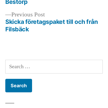
Bestorp
navigation
Previous
Previous Post
post:
Skicka företagspaket till och från
Filsbäck
Search
for: