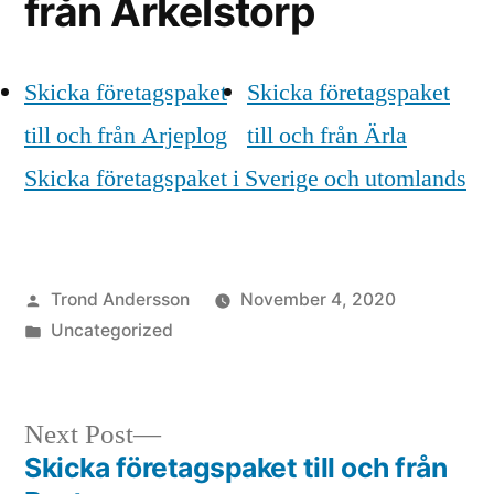
från Arkelstorp
Skicka företagspaket
Skicka företagspaket
till och från Arjeplog
till och från Ärla
Skicka företagspaket i Sverige och utomlands
Posted
Trond Andersson
November 4, 2020
by
Posted
Uncategorized
in
Next
Next Post
post:
Skicka företagspaket till och från
Post