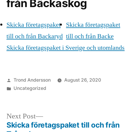
från Bäckaskog
Skicka företagspaket
Skicka företagspaket
till och från Backaryd
till och från Backe
Skicka företagspaket i Sverige och utomlands
Posted
Trond Andersson
August 26, 2020
by
Posted
Uncategorized
in
Next
Next Post
post:
Skicka företagspaket till och från
Post