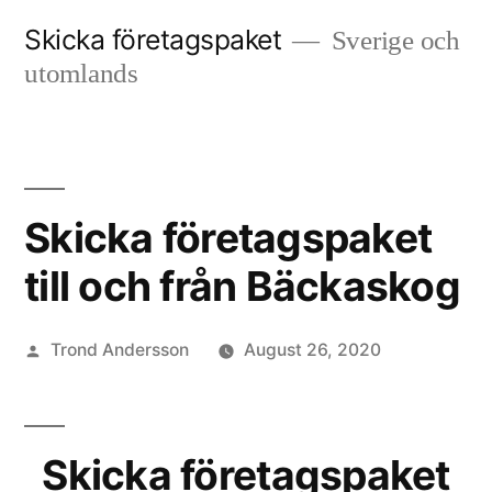
Skip
Skicka företagspaket
Sverige och
to
utomlands
content
Skicka företagspaket
till och från Bäckaskog
Posted
Trond Andersson
August 26, 2020
by
Skicka företagspaket