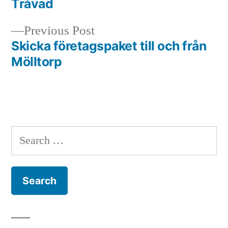
Tråvad
navigation
Previous
Previous Post
post:
Skicka företagspaket till och från
Mölltorp
Search
for: