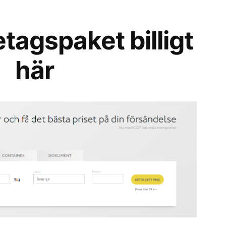
etagspaket billigt
här