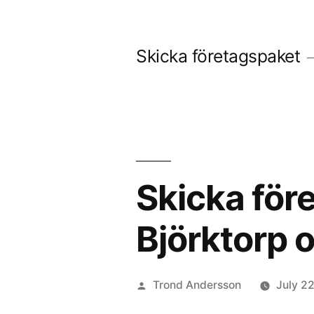
Skip
to
Skicka företagspaket
content
Skicka före
Björktorp o
Posted
Trond Andersson
July 2
by