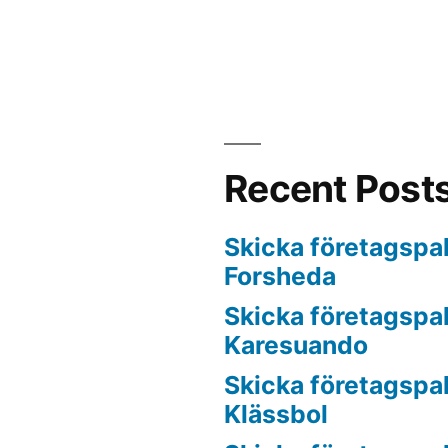
Recent Post
Skicka företagspake
Forsheda
Skicka företagspake
Karesuando
Skicka företagspake
Klässbol