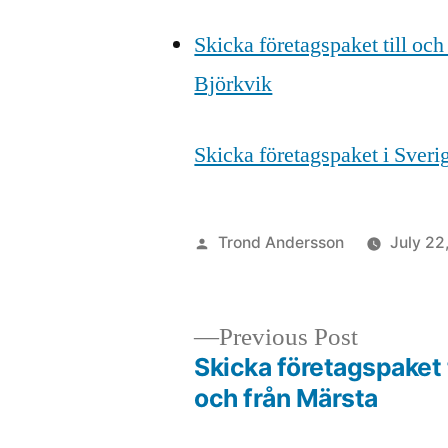
Skicka företagspaket till och
Björkvik
Skicka företagspaket i Sver
Posted
Trond Andersson
July 22
by
Previous
Previous Post
post:
Skicka företagspaket t
Post
och från Märsta