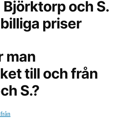
n Björktorp och S.
billiga priser
r man
et till och från
ch S.?
 från