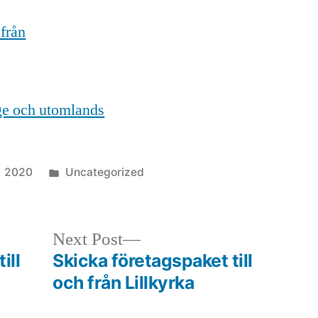
 från
ige och utomlands
Posted
, 2020
Uncategorized
in
Next
Next Post
post:
ill
Skicka företagspaket till
och från Lillkyrka