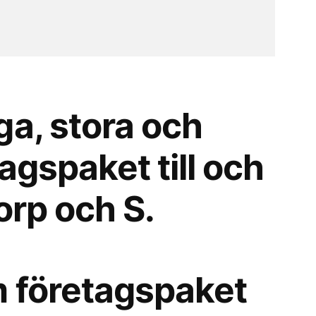
ga, stora och
agspaket till och
orp och S.
 företagspaket