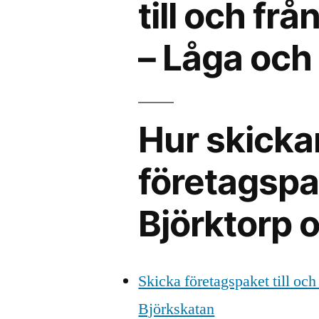
till och frå
– Låga och 
Hur skicka
företagspak
Björktorp o
Skicka företagspaket till och
Björkskatan