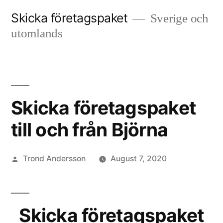
Skip
Skicka företagspaket
Sverige och
to
utomlands
content
Skicka företagspaket
till och från Björna
Posted
Trond Andersson
August 7, 2020
by
Skicka företagspaket