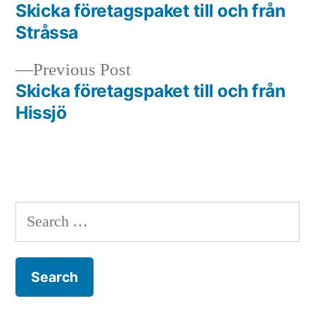
post:
Skicka företagspaket till och från
Post
Stråssa
navigation
Previous
Previous Post
post:
Skicka företagspaket till och från
Hissjö
Search
for: