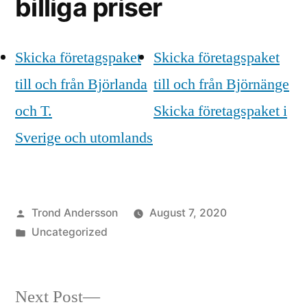
billiga priser
Skicka företagspaket
Skicka företagspaket
till och från Björlanda
till och från Björnänge
och T.
Skicka företagspaket i
Sverige och utomlands
Posted
Trond Andersson
August 7, 2020
by
Posted
Uncategorized
in
Next
Next Post