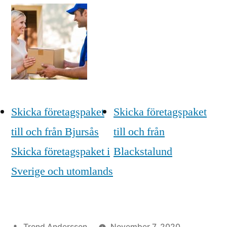
Skicka företagspaket
Skicka företagspaket
till och från Bjursås
till och från
Skicka företagspaket i
Blackstalund
Sverige och utomlands
Posted
Trond Andersson
November 7, 2020