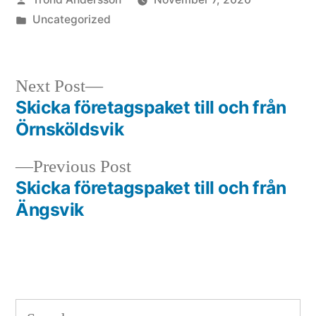
by
Posted
Uncategorized
in
Next
Next Post
post:
Skicka företagspaket till och från
Post
Örnsköldsvik
navigation
Previous
Previous Post
post:
Skicka företagspaket till och från
Ängsvik
Search