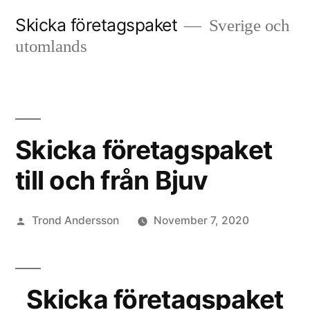
Skip
Skicka företagspaket
Sverige och
to
utomlands
content
Skicka företagspaket
till och från Bjuv
Posted
Trond Andersson
November 7, 2020
by
Skicka företagspaket