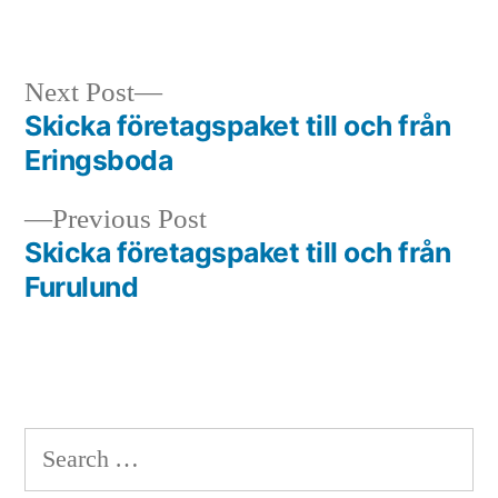
in
Next
Next Post
post:
Skicka företagspaket till och från
Post
Eringsboda
navigation
Previous
Previous Post
post:
Skicka företagspaket till och från
Furulund
Search
for: