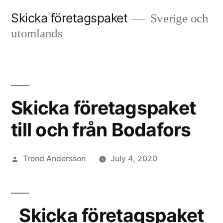
Skip
Skicka företagspaket
Sverige och
to
utomlands
content
Skicka företagspaket
till och från Bodafors
Posted
Trond Andersson
July 4, 2020
by
Skicka företagspaket