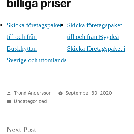
billiga priser
Skicka företagspaket
Skicka företagspaket
till och från
till och från Bygdeå
Buskhyttan
Skicka företagspaket i
Sverige och utomlands
Posted
Trond Andersson
September 30, 2020
by
Posted
Uncategorized
in
Next
Next Post