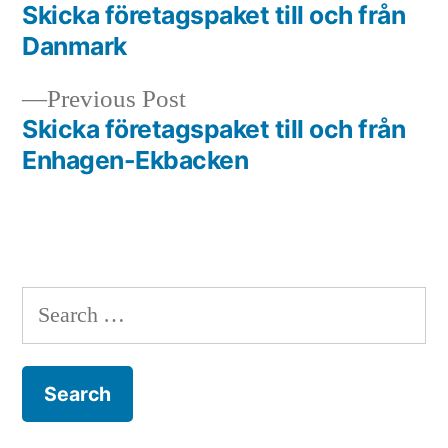
post:
Skicka företagspaket till och från
Post
Danmark
navigation
Previous
Previous Post
post:
Skicka företagspaket till och från
Enhagen-Ekbacken
Search
for: