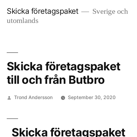
Skip
Skicka företagspaket
Sverige och
to
utomlands
content
Skicka företagspaket
till och från Butbro
Posted
Trond Andersson
September 30, 2020
by
Skicka företagspaket