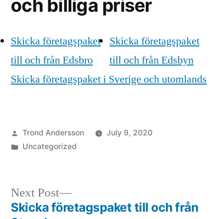
och billiga priser
Skicka företagspaket
Skicka företagspaket
till och från Edsbro
till och från Edsbyn
Skicka företagspaket i Sverige och utomlands
Posted
Trond Andersson
July 9, 2020
by
Posted
Uncategorized
in
Next
Next Post
post:
Skicka företagspaket till och från
Post