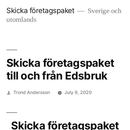
Skip
Skicka företagspaket
Sverige och
to
utomlands
content
Skicka företagspaket
till och från Edsbruk
Posted
Trond Andersson
July 9, 2020
by
Skicka företagspaket