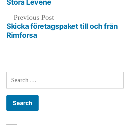
Stora Levene
navigation
Previous
Previous Post
post:
Skicka företagspaket till och från
Rimforsa
Search
for: