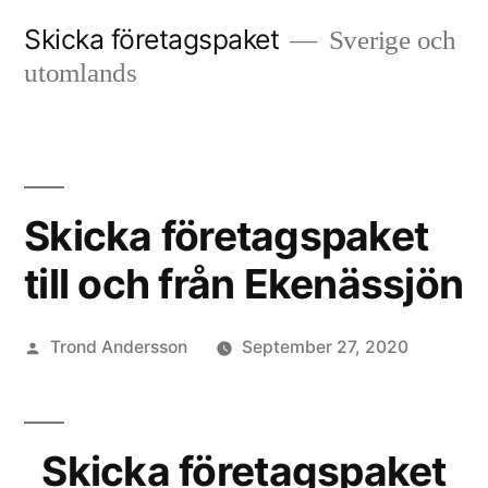
Skip
Skicka företagspaket
Sverige och
to
utomlands
content
Skicka företagspaket
till och från Ekenässjön
Posted
Trond Andersson
September 27, 2020
by
Skicka företagspaket