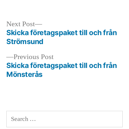
in
Next
Next Post
post:
Skicka företagspaket till och från
Post
Strömsund
navigation
Previous
Previous Post
post:
Skicka företagspaket till och från
Mönsterås
Search
for: