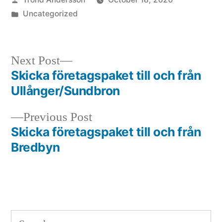
by
Posted
Uncategorized
in
Next
Next Post
post:
Skicka företagspaket till och från
Post
Ullånger/Sundbron
navigation
Previous
Previous Post
post:
Skicka företagspaket till och från
Bredbyn
Search