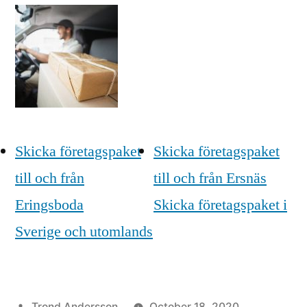
Skicka företagspaket
Skicka företagspaket
till och från
till och från Ersnäs
Eringsboda
Skicka företagspaket i
Sverige och utomlands
Posted
Trond Andersson
October 18, 2020