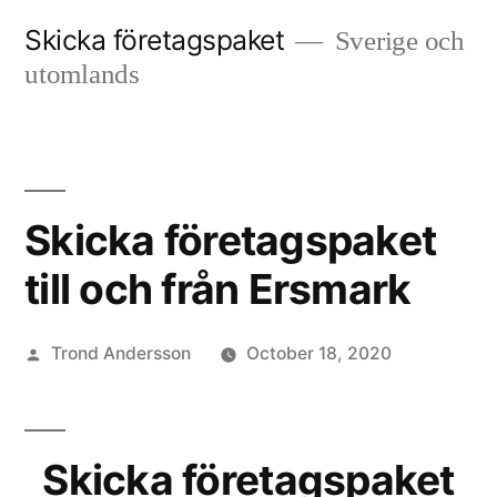
Skip
Skicka företagspaket
Sverige och
to
utomlands
content
Skicka företagspaket
till och från Ersmark
Posted
Trond Andersson
October 18, 2020
by
Skicka företagspaket