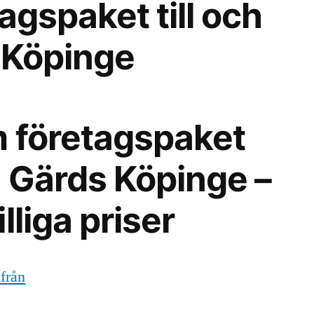
agspaket till och
 Köpinge
 företagspaket
ån Gärds Köpinge –
lliga priser
 från