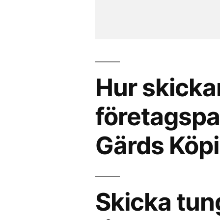
Hur skicka
företagspak
Gärds Köp
Skicka tun