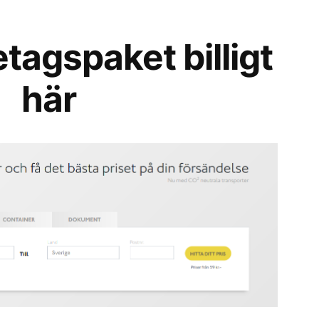
etagspaket billigt
här