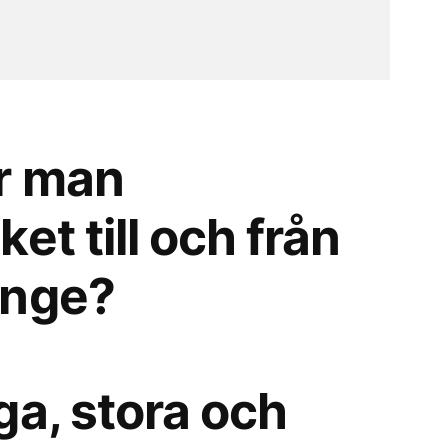
r man
et till och från
inge?
ga, stora och