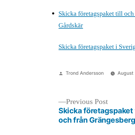
Skicka företagspaket till och
Gårdskär
Skicka företagspaket i Sver
Posted
Trond Andersson
August
by
Previous
Previous Post
post:
Skicka företagspaket t
Post
och från Grängesber