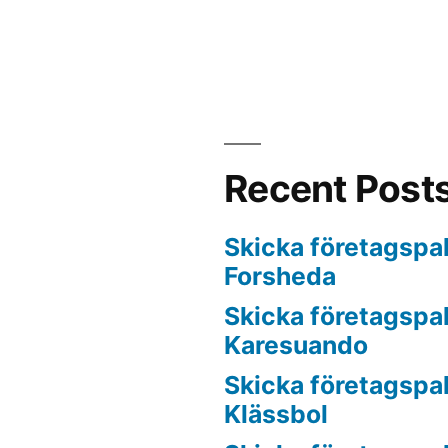
Recent Post
Skicka företagspake
Forsheda
Skicka företagspake
Karesuando
Skicka företagspake
Klässbol