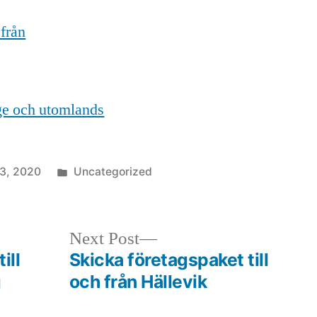
 från
ige och utomlands
Posted
 3, 2020
Uncategorized
in
Next
Next Post
post:
ill
Skicka företagspaket till
g
och från Hällevik