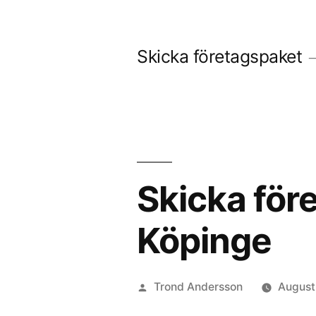
Skip
to
Skicka företagspaket
content
Skicka före
Köpinge
Posted
Trond Andersson
August
by