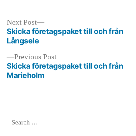
in
Next
Next Post
post:
Skicka företagspaket till och från
Post
Långsele
navigation
Previous
Previous Post
post:
Skicka företagspaket till och från
Marieholm
Search
for: