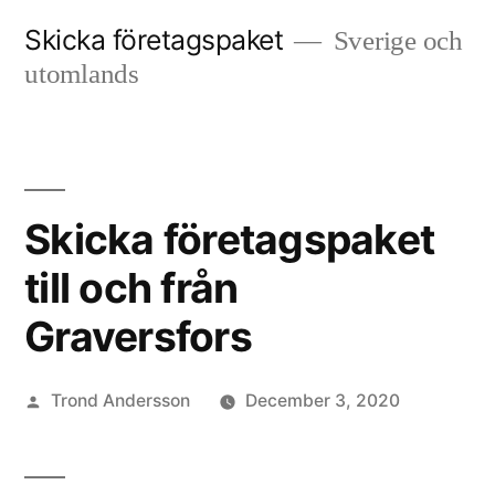
Skip
Skicka företagspaket
Sverige och
to
utomlands
content
Skicka företagspaket
till och från
Graversfors
Posted
Trond Andersson
December 3, 2020
by