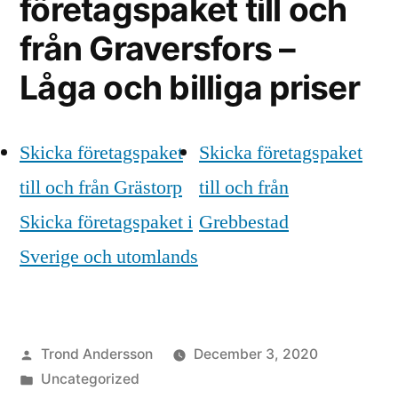
företagspaket till och
från Graversfors –
Låga och billiga priser
Skicka företagspaket
Skicka företagspaket
till och från Grästorp
till och från
Skicka företagspaket i
Grebbestad
Sverige och utomlands
Posted
Trond Andersson
December 3, 2020
by
Posted
Uncategorized