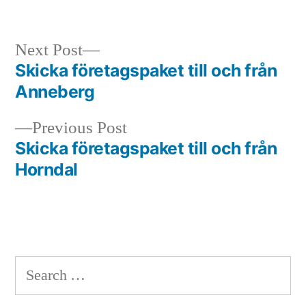
in
Next
Next Post
post:
Skicka företagspaket till och från
Post
Anneberg
navigation
Previous
Previous Post
post:
Skicka företagspaket till och från
Horndal
Search
for: