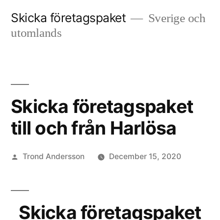
Skip
Skicka företagspaket
Sverige och
to
utomlands
content
Skicka företagspaket
till och från Harlösa
Posted
Trond Andersson
December 15, 2020
by
Skicka företagspaket