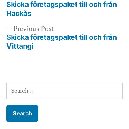
post:
Skicka företagspaket till och från
Post
Hackås
navigation
Previous
Previous Post
post:
Skicka företagspaket till och från
Vittangi
Search
for: