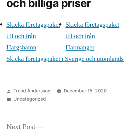
och billiga priser
Skicka företagspaket
Skicka företagspaket
till och från
till och från
Hargshamn
Harmånger
Skicka företagspaket i Sverige och utomlands
Posted
Trond Andersson
December 15, 2020
by
Posted
Uncategorized
in
Next
Next Post