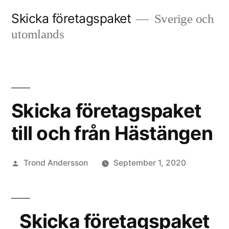
Skip
Skicka företagspaket
Sverige och
to
utomlands
content
Skicka företagspaket
till och från Hästängen
Posted
Trond Andersson
September 1, 2020
by
Skicka företagspaket