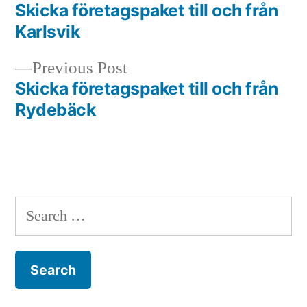
post:
Skicka företagspaket till och från
Post
Karlsvik
navigation
Previous
Previous Post
post:
Skicka företagspaket till och från
Rydebäck
Search
for: