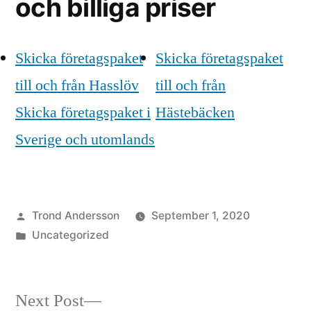
och billiga priser
Skicka företagspaket
Skicka företagspaket
till och från Hasslöv
till och från
Skicka företagspaket i
Hästebäcken
Sverige och utomlands
Posted
Trond Andersson
September 1, 2020
by
Posted
Uncategorized
in
Next
Next Post