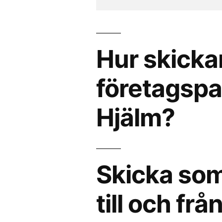
Hur skicka
företagspak
Hjälm?
Skicka som
till och fr