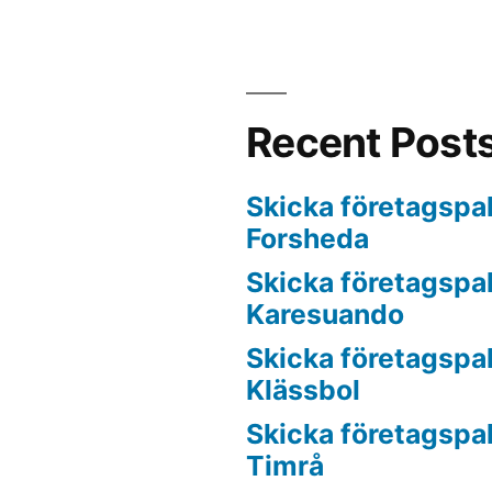
Recent Post
Skicka företagspake
Forsheda
Skicka företagspake
Karesuando
Skicka företagspake
Klässbol
Skicka företagspake
Timrå