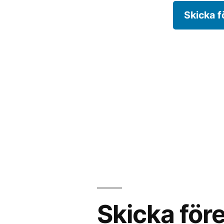
Skicka f
Skicka före