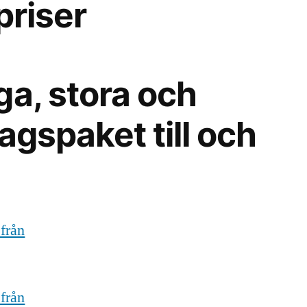
priser
ga, stora och
agspaket till och
 från
 från