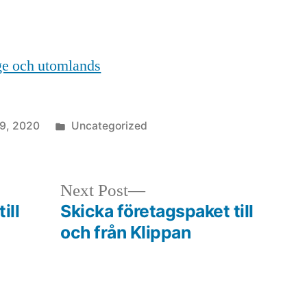
ige och utomlands
Posted
 9, 2020
Uncategorized
in
Next
Next Post
post:
ill
Skicka företagspaket till
och från Klippan