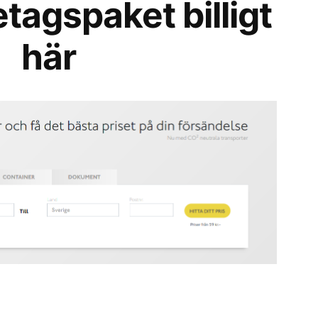
etagspaket billigt
här