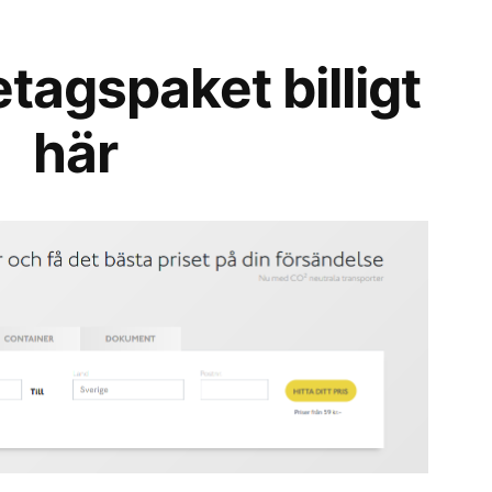
etagspaket billigt
här