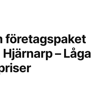
 företagspaket
ån Hjärnarp – Låga
priser