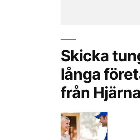
Skicka tun
långa föret
från Hjärn