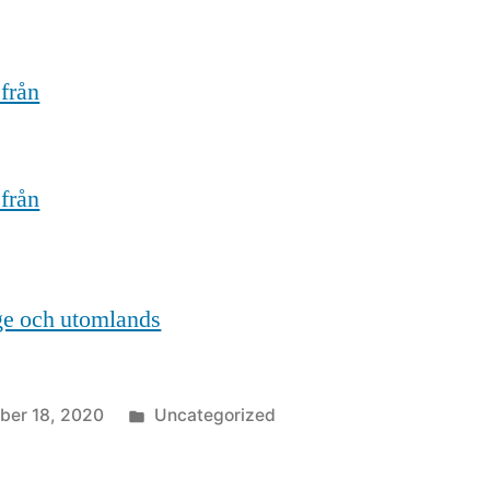
 från
 från
ige och utomlands
Posted
ber 18, 2020
Uncategorized
in