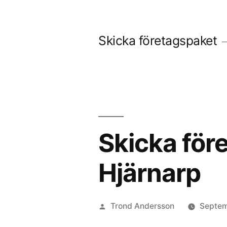
Skip
to
Skicka företagspaket
content
Skicka före
Hjärnarp
Posted
Trond Andersson
Septem
by