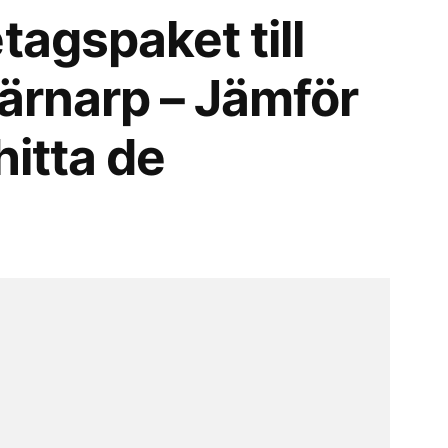
tagspaket till
järnarp – Jämför
hitta de