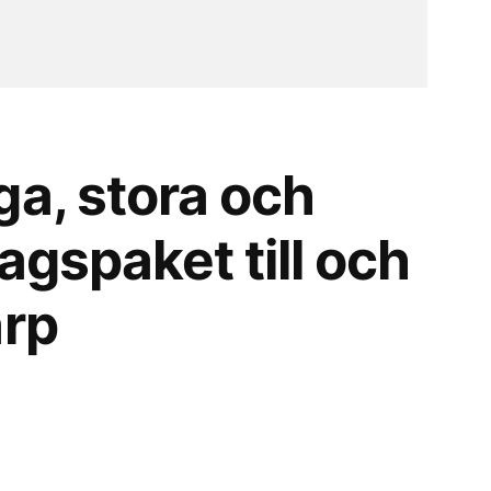
ga, stora och
agspaket till och
arp