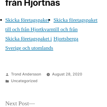
från Hjortnäs
Skicka företagspaket
Skicka företagspaket
till och från Hjortkvarn
till och från
Skicka företagspaket i
Hjortsberga
Sverige och utomlands
Posted
Trond Andersson
August 28, 2020
by
Posted
Uncategorized
in
Next
Next Post