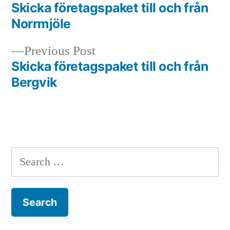
post:
Skicka företagspaket till och från
Post
Norrmjöle
navigation
Previous
Previous Post
post:
Skicka företagspaket till och från
Bergvik
Search
for: