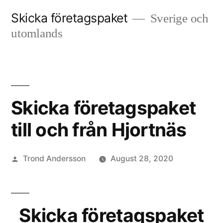
Skip
Skicka företagspaket
Sverige och
to
utomlands
content
Skicka företagspaket
till och från Hjortnäs
Posted
Trond Andersson
August 28, 2020
by
Skicka företagspaket