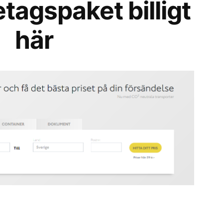
etagspaket billigt
här