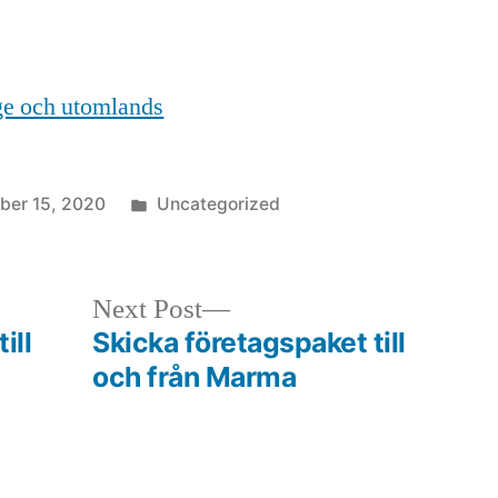
ige och utomlands
Posted
ber 15, 2020
Uncategorized
in
Next
Next Post
post:
ill
Skicka företagspaket till
och från Marma