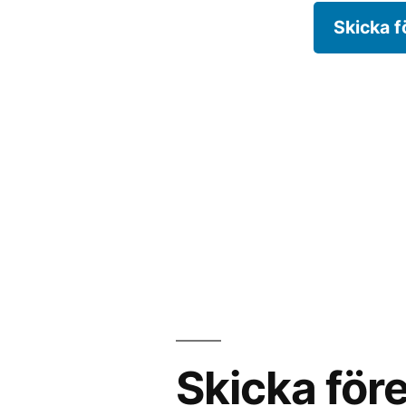
Skicka f
Skicka före