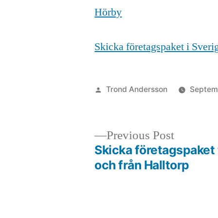
Hörby
Skicka företagspaket i Sver
Posted
Trond Andersson
Septem
by
Previous
Previous Post
post:
Skicka företagspaket t
Post
och från Halltorp
navigation