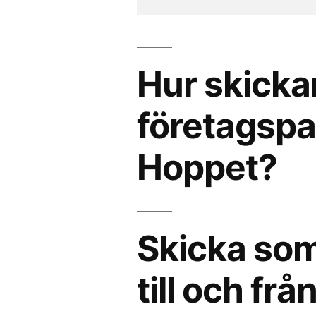
Hur skicka
företagspak
Hoppet?
Skicka som
till och fr