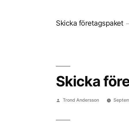
Skip
to
Skicka företagspaket
content
Skicka före
Posted
Trond Andersson
Septem
by