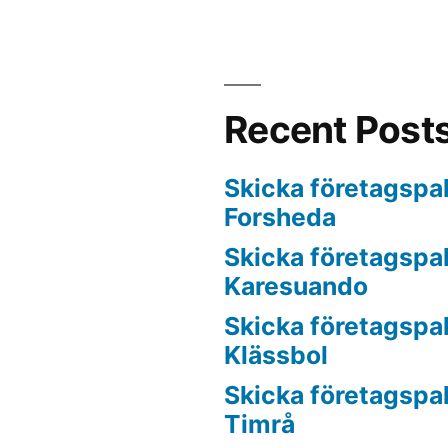
Recent Post
Skicka företagspake
Forsheda
Skicka företagspake
Karesuando
Skicka företagspake
Klässbol
Skicka företagspake
Timrå