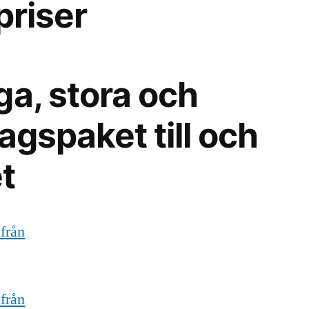
priser
ga, stora och
agspaket till och
t
 från
 från