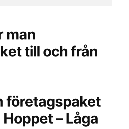
r man
et till och från
 företagspaket
ån Hoppet – Låga