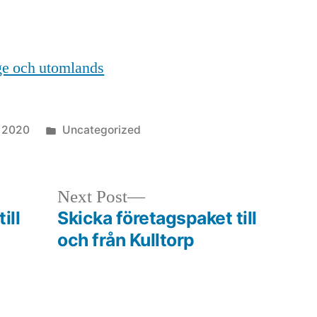
ige och utomlands
Posted
, 2020
Uncategorized
in
Next
Next Post
post:
ill
Skicka företagspaket till
och från Kulltorp