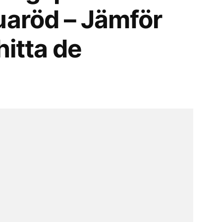
uaröd – Jämför
hitta de