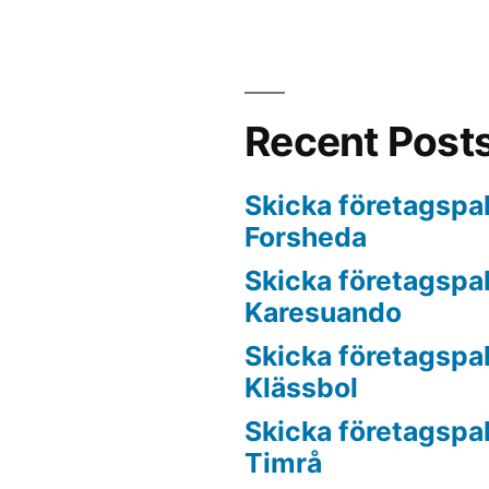
Recent Post
Skicka företagspake
Forsheda
Skicka företagspake
Karesuando
Skicka företagspake
Klässbol
Skicka företagspake
Timrå