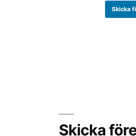
Skicka f
Skicka före