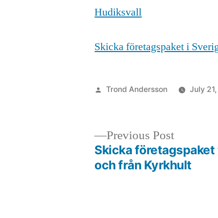
Hudiksvall
Skicka företagspaket i Sver
Posted
Trond Andersson
July 21
by
Previous
Previous Post
post:
Skicka företagspaket t
Post
och från Kyrkhult
navigation