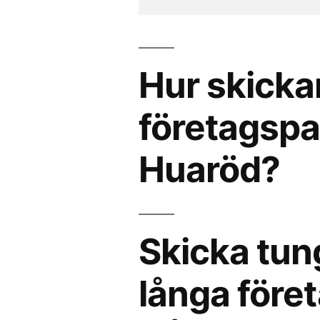
Hur skicka
företagspak
Huaröd?
Skicka tun
långa föret