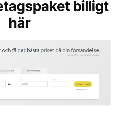
etagspaket billigt
här