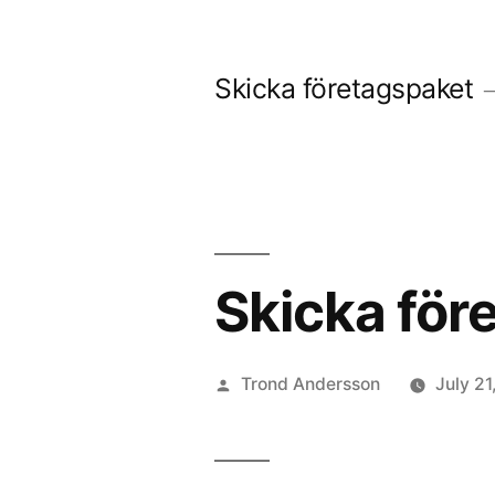
Skip
to
Skicka företagspaket
content
Skicka före
Posted
Trond Andersson
July 21
by