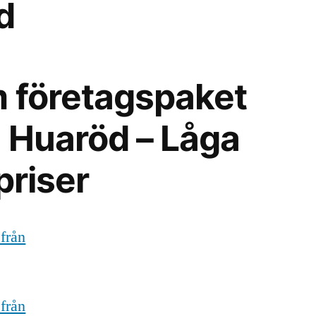
d
 företagspaket
ån Huaröd – Låga
priser
 från
 från