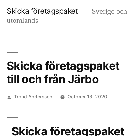
Skip
Skicka företagspaket
Sverige och
to
utomlands
content
Skicka företagspaket
till och från Järbo
Posted
Trond Andersson
October 18, 2020
by
Skicka företagspaket