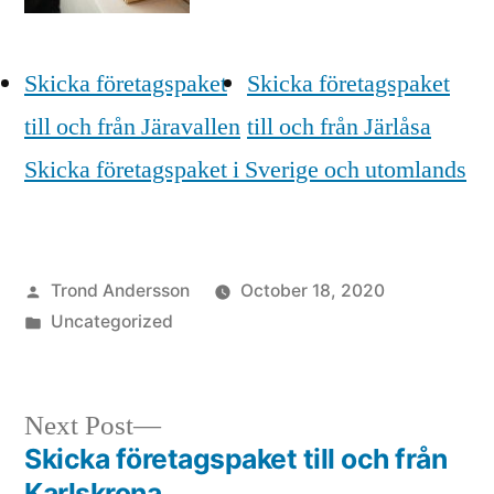
Skicka företagspaket
Skicka företagspaket
till och från Järavallen
till och från Järlåsa
Skicka företagspaket i Sverige och utomlands
Posted
Trond Andersson
October 18, 2020
by
Posted
Uncategorized
in
Next
Next Post
post:
Skicka företagspaket till och från
Post
Karlskrona