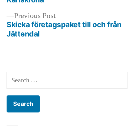
navigation
Previous
Previous Post
post:
Skicka företagspaket till och från
Jättendal
Search
for: