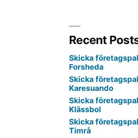
Recent Post
Skicka företagspake
Forsheda
Skicka företagspake
Karesuando
Skicka företagspake
Klässbol
Skicka företagspake
Timrå