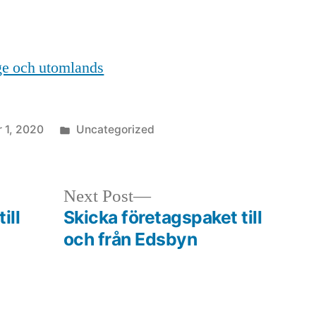
ige och utomlands
Posted
 1, 2020
Uncategorized
in
Next
Next Post
post:
ill
Skicka företagspaket till
och från Edsbyn