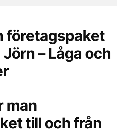
 företagspaket
ån Jörn – Låga och
er
r man
et till och från