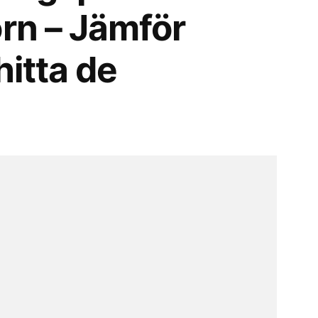
örn – Jämför
hitta de