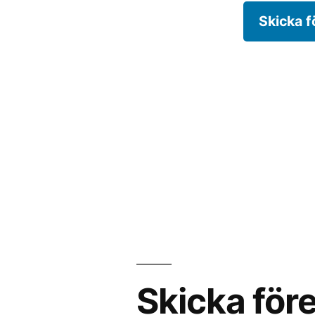
Skicka f
Skicka före