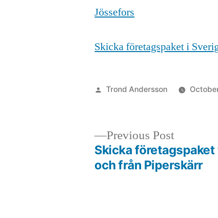
Jössefors
Skicka företagspaket i Sver
Posted
Trond Andersson
October
by
Previous
Previous Post
post:
Skicka företagspaket t
Post
och från Piperskärr
navigation