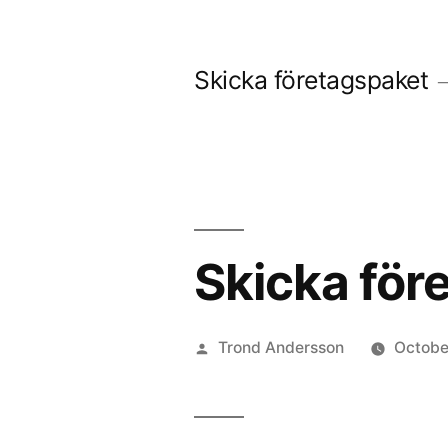
Skip
to
Skicka företagspaket
content
Skicka före
Posted
Trond Andersson
Octobe
by