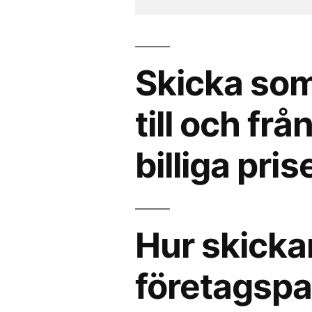
Skicka som
till och fr
billiga pris
Hur skicka
företagspak