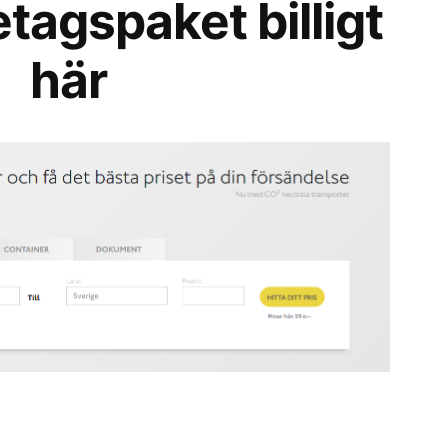
etagspaket billigt
här