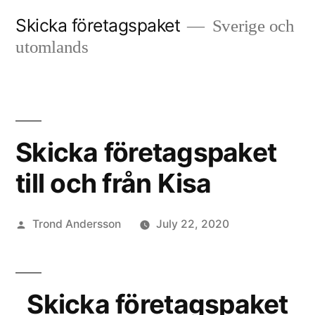
Skip
Skicka företagspaket
Sverige och
to
utomlands
content
Skicka företagspaket
till och från Kisa
Posted
Trond Andersson
July 22, 2020
by
Skicka företagspaket