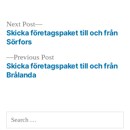
in
Next
Next Post
post:
Skicka företagspaket till och från
Post
Sörfors
navigation
Previous
Previous Post
post:
Skicka företagspaket till och från
Brålanda
Search
for: