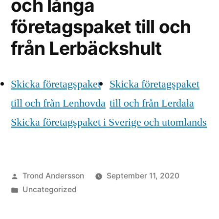
och långa
företagspaket till och
från Lerbäckshult
Skicka företagspaket
Skicka företagspaket
till och från Lenhovda
till och från Lerdala
Skicka företagspaket i Sverige och utomlands
Posted
Trond Andersson
September 11, 2020
by
Posted
Uncategorized
in