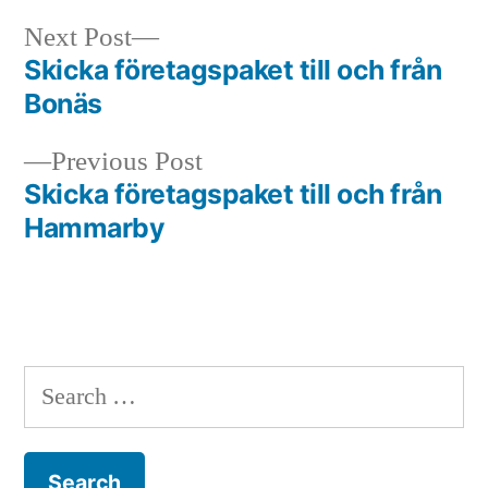
Next
Next Post
post:
Skicka företagspaket till och från
Post
Bonäs
navigation
Previous
Previous Post
post:
Skicka företagspaket till och från
Hammarby
Search
for: