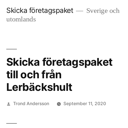
Skip
Skicka företagspaket
Sverige och
to
utomlands
content
Skicka företagspaket
till och från
Lerbäckshult
Posted
Trond Andersson
September 11, 2020
by