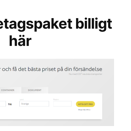
etagspaket billigt
här