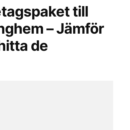
tagspaket till
inghem – Jämför
hitta de