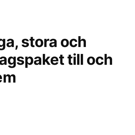
ga, stora och
agspaket till och
hem