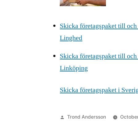
Skicka företagspaket till och
Linghed
Skicka företagspaket till och
Linköping
Skicka företagspaket i Sver
Posted
Trond Andersson
October
by