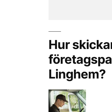
Hur skicka
företagspak
Linghem?