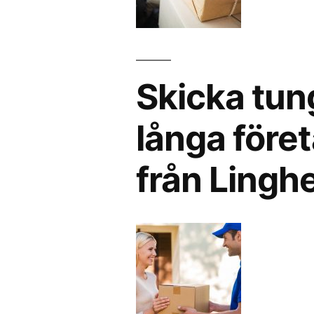
Skicka tun
långa föret
från Ling