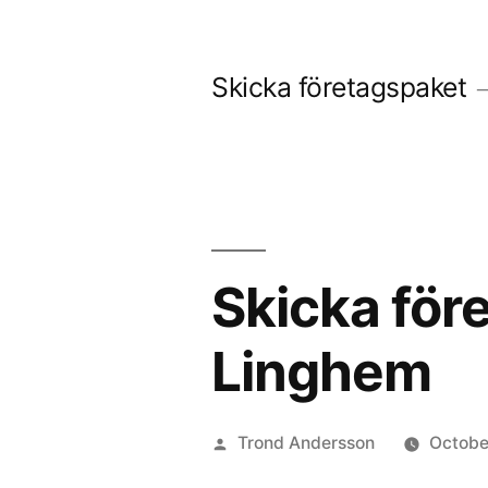
Skip
to
Skicka företagspaket
content
Skicka före
Linghem
Posted
Trond Andersson
Octobe
by