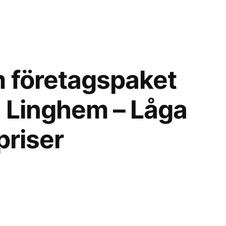
 företagspaket
ån Linghem – Låga
priser