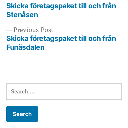
post:
Skicka företagspaket till och från
Post
Stenåsen
navigation
Previous
Previous Post
post:
Skicka företagspaket till och från
Funäsdalen
Search
for: