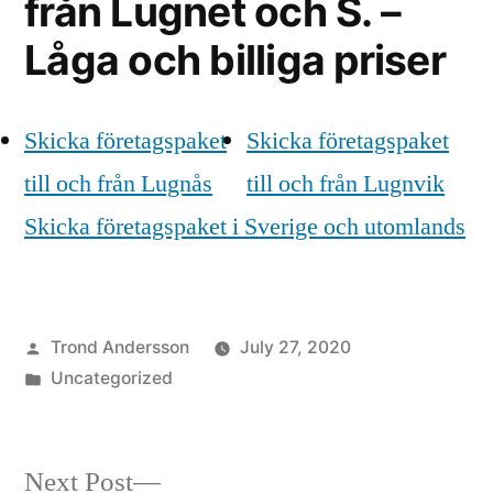
från Lugnet och S. –
Låga och billiga priser
Skicka företagspaket
Skicka företagspaket
till och från Lugnås
till och från Lugnvik
Skicka företagspaket i Sverige och utomlands
Posted
Trond Andersson
July 27, 2020
by
Posted
Uncategorized
in
Next
Next Post