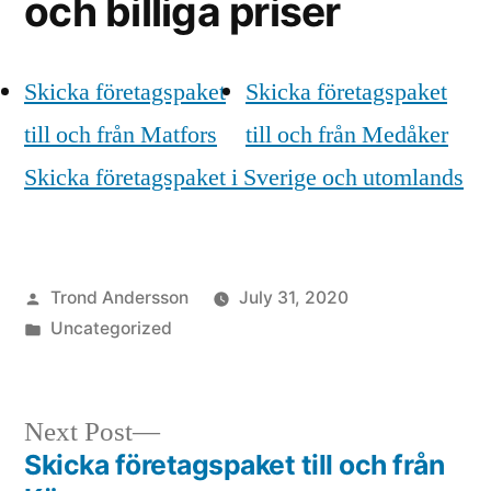
och billiga priser
Skicka företagspaket
Skicka företagspaket
till och från Matfors
till och från Medåker
Skicka företagspaket i Sverige och utomlands
Posted
Trond Andersson
July 31, 2020
by
Posted
Uncategorized
in
Next
Next Post
post:
Skicka företagspaket till och från
Post