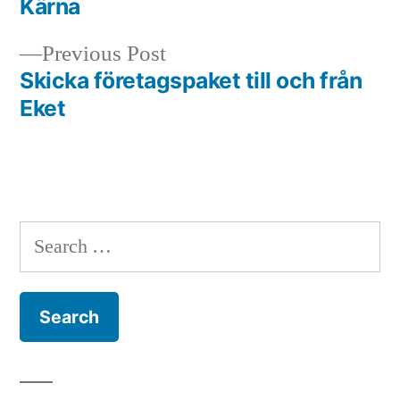
Kärna
navigation
Previous
Previous Post
post:
Skicka företagspaket till och från
Eket
Search
for: