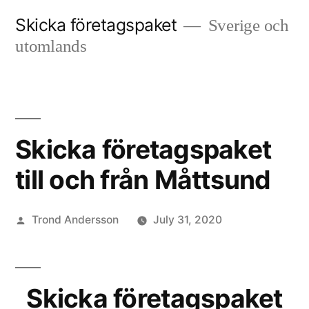
Skip
Skicka företagspaket
Sverige och
to
utomlands
content
Skicka företagspaket
till och från Måttsund
Posted
Trond Andersson
July 31, 2020
by
Skicka företagspaket