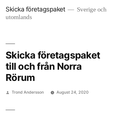
Skip
Skicka företagspaket
Sverige och
to
utomlands
content
Skicka företagspaket
till och från Norra
Rörum
Posted
Trond Andersson
August 24, 2020
by