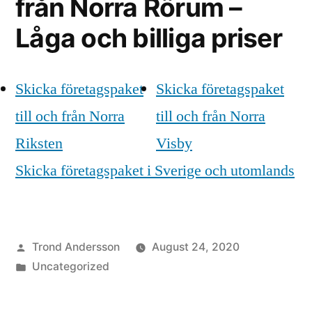
från Norra Rörum –
Låga och billiga priser
Skicka företagspaket
Skicka företagspaket
till och från Norra
till och från Norra
Riksten
Visby
Skicka företagspaket i Sverige och utomlands
Posted
Trond Andersson
August 24, 2020
by
Posted
Uncategorized
in