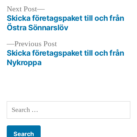
Next
Next Post
post:
Skicka företagspaket till och från
Post
Östra Sönnarslöv
navigation
Previous
Previous Post
post:
Skicka företagspaket till och från
Nykroppa
Search
for: