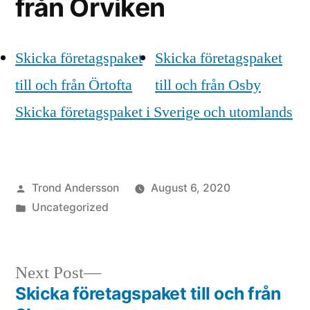
från Örviken
Skicka företagspaket
Skicka företagspaket
till och från Örtofta
till och från Osby
Skicka företagspaket i Sverige och utomlands
Posted
Trond Andersson
August 6, 2020
by
Posted
Uncategorized
in
Next
Next Post
post:
Skicka företagspaket till och från
Post