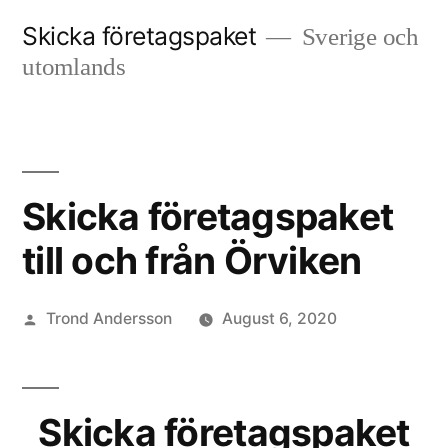
Skip
Skicka företagspaket
Sverige och
to
utomlands
content
Skicka företagspaket
till och från Örviken
Posted
Trond Andersson
August 6, 2020
by
Skicka företagspaket