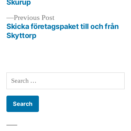
Skurup
navigation
Previous
Previous Post
post:
Skicka företagspaket till och från
Skyttorp
Search
for: