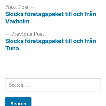
Next
Next Post
post:
Skicka företagspaket till och från
Post
Vaxholm
navigation
Previous
Previous Post
post:
Skicka företagspaket till och från
Tuna
Search
for: