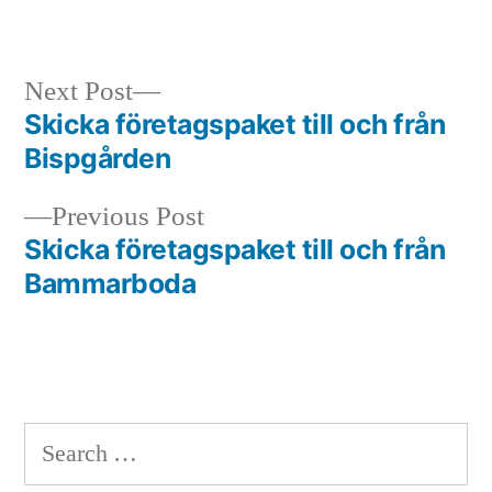
in
Next
Next Post
post:
Skicka företagspaket till och från
Post
Bispgården
navigation
Previous
Previous Post
post:
Skicka företagspaket till och från
Bammarboda
Search
for: