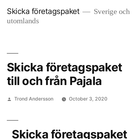
Skip
Skicka företagspaket
Sverige och
to
utomlands
content
Skicka företagspaket
till och från Pajala
Posted
Trond Andersson
October 3, 2020
by
Skicka företagspaket