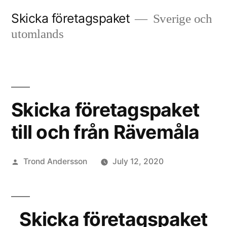
Skip
Skicka företagspaket
Sverige och
to
utomlands
content
Skicka företagspaket
till och från Rävemåla
Posted
Trond Andersson
July 12, 2020
by
Skicka företagspaket