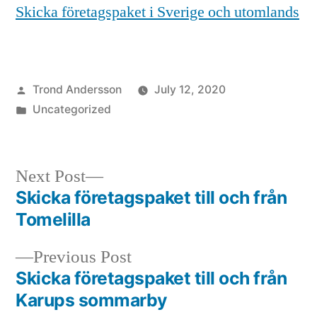
Skicka företagspaket i Sverige och utomlands
Posted
Trond Andersson
July 12, 2020
by
Posted
Uncategorized
in
Next
Next Post
post:
Skicka företagspaket till och från
Post
Tomelilla
navigation
Previous
Previous Post
post:
Skicka företagspaket till och från
Karups sommarby