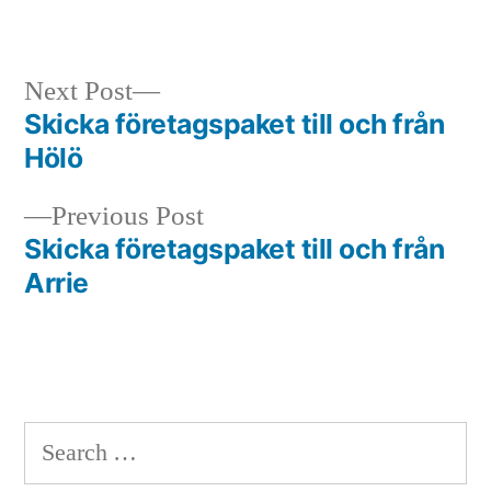
in
Next
Next Post
post:
Skicka företagspaket till och från
Post
Hölö
navigation
Previous
Previous Post
post:
Skicka företagspaket till och från
Arrie
Search
for: