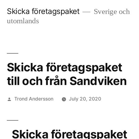
Skip
Skicka företagspaket
Sverige och
to
utomlands
content
Skicka företagspaket
till och från Sandviken
Posted
Trond Andersson
July 20, 2020
by
Skicka företagspaket