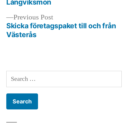
Långviksmon
navigation
Previous
Previous Post
post:
Skicka företagspaket till och från
Västerås
Search
for: