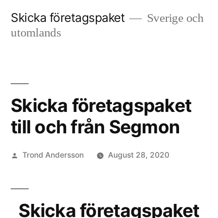
Skip
Skicka företagspaket
Sverige och
to
utomlands
content
Skicka företagspaket
till och från Segmon
Posted
Trond Andersson
August 28, 2020
by
Skicka företagspaket