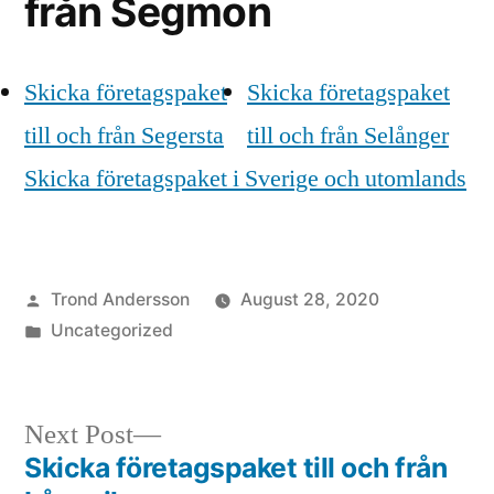
från Segmon
Skicka företagspaket
Skicka företagspaket
till och från Segersta
till och från Selånger
Skicka företagspaket i Sverige och utomlands
Posted
Trond Andersson
August 28, 2020
by
Posted
Uncategorized
in
Next
Next Post
post:
Skicka företagspaket till och från
Post