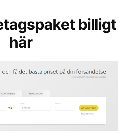
etagspaket billigt
här