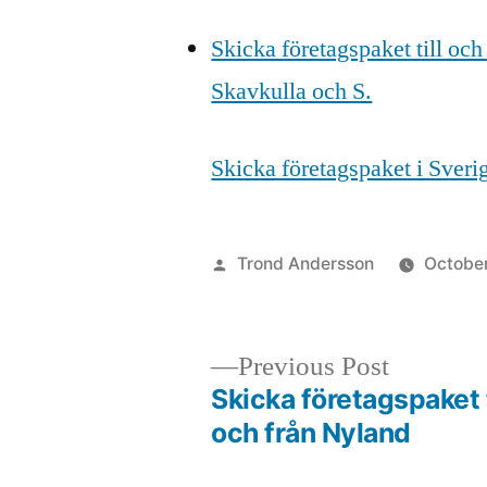
Skicka företagspaket till och
Skavkulla och S.
Skicka företagspaket i Sver
Posted
Trond Andersson
Octobe
by
Previous
Previous Post
post:
Skicka företagspaket t
Post
och från Nyland