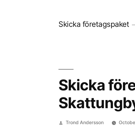
Skip
to
Skicka företagspaket
content
Skicka före
Skattungb
Posted
Trond Andersson
Octobe
by