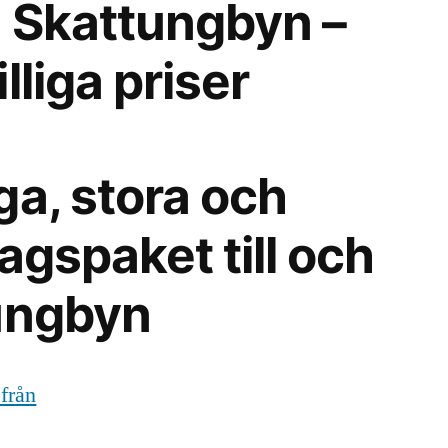
ån Skattungbyn –
lliga priser
ga, stora och
agspaket till och
ungbyn
 från