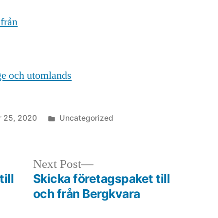
 från
ige och utomlands
Posted
r 25, 2020
Uncategorized
in
Next
Next Post
post:
ill
Skicka företagspaket till
och från Bergkvara