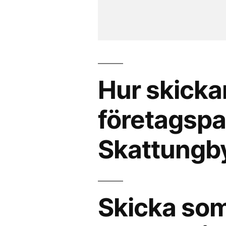
Hur skicka
företagspak
Skattungb
Skicka som