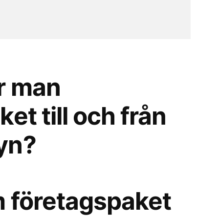
r man
et till och från
yn?
 företagspaket