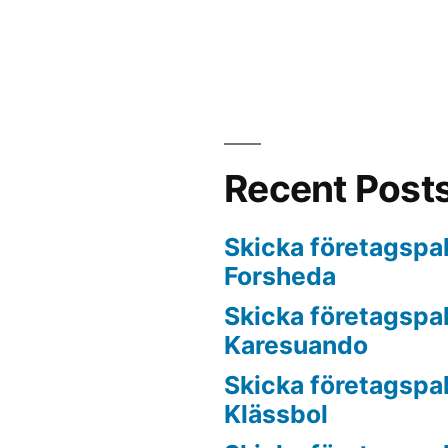
Recent Post
Skicka företagspake
Forsheda
Skicka företagspake
Karesuando
Skicka företagspake
Klässbol