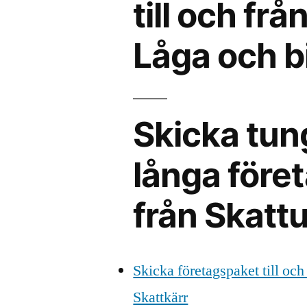
till och fr
Låga och bi
Skicka tun
långa föret
från Skatt
Skicka företagspaket till och
Skattkärr