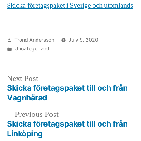
Skicka företagspaket i Sverige och utomlands
Posted
Trond Andersson
July 9, 2020
by
Posted
Uncategorized
in
Next
Next Post
post:
Skicka företagspaket till och från
Post
Vagnhärad
navigation
Previous
Previous Post
post:
Skicka företagspaket till och från
Linköping