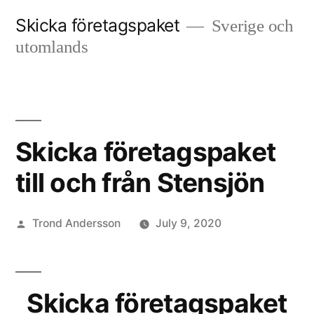
Skip
Skicka företagspaket
Sverige och
to
utomlands
content
Skicka företagspaket
till och från Stensjön
Posted
Trond Andersson
July 9, 2020
by
Skicka företagspaket