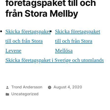
företagspaket till och
från Stora Mellby
Skicka företagspaket
Skicka företagspaket
till och från Stora
till och från Stora
Levene
Mellösa
Skicka företagspaket i Sverige och utomlands
Posted
Trond Andersson
August 4, 2020
by
Posted
Uncategorized
in