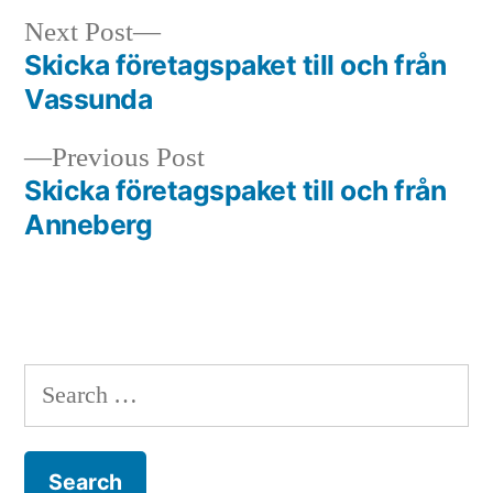
Next
Next Post
post:
Skicka företagspaket till och från
Post
Vassunda
navigation
Previous
Previous Post
post:
Skicka företagspaket till och från
Anneberg
Search
for: