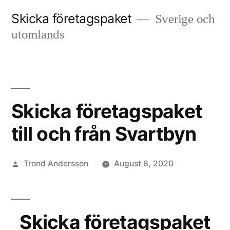
Skip
Skicka företagspaket
Sverige och
to
utomlands
content
Skicka företagspaket
till och från Svartbyn
Posted
Trond Andersson
August 8, 2020
by
Skicka företagspaket