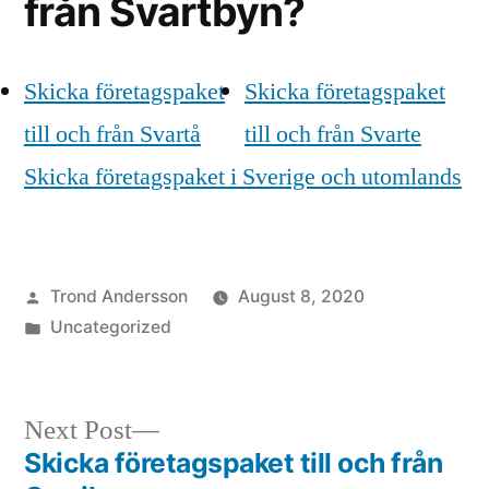
från Svartbyn?
Skicka företagspaket
Skicka företagspaket
till och från Svartå
till och från Svarte
Skicka företagspaket i Sverige och utomlands
Posted
Trond Andersson
August 8, 2020
by
Posted
Uncategorized
in
Next
Next Post
post:
Skicka företagspaket till och från
Post