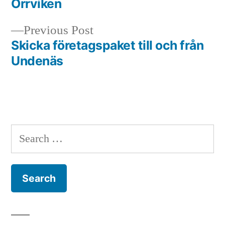
Orrviken
navigation
Previous
Previous Post
post:
Skicka företagspaket till och från
Undenäs
Search
for: