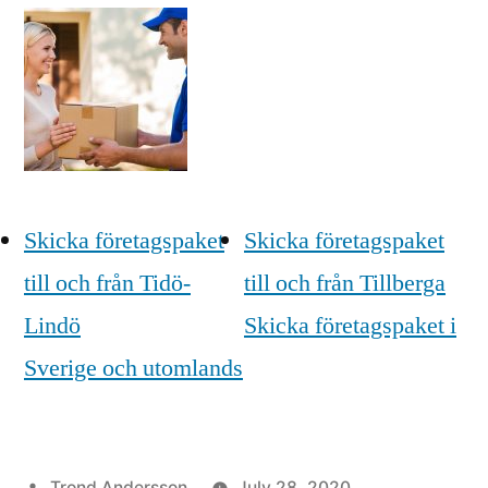
Skicka företagspaket
Skicka företagspaket
till och från Tidö-
till och från Tillberga
Lindö
Skicka företagspaket i
Sverige och utomlands
Posted
Trond Andersson
July 28, 2020