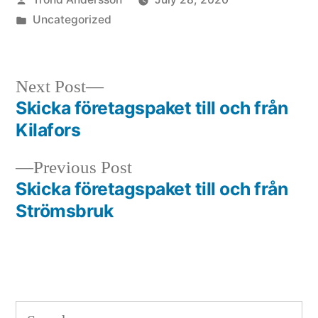
by
Posted
Uncategorized
in
Next
Next Post
post:
Skicka företagspaket till och från
Post
Kilafors
navigation
Previous
Previous Post
post:
Skicka företagspaket till och från
Strömsbruk
Search