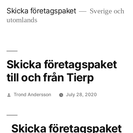
Skip
Skicka företagspaket
Sverige och
to
utomlands
content
Skicka företagspaket
till och från Tierp
Posted
Trond Andersson
July 28, 2020
by
Skicka företagspaket