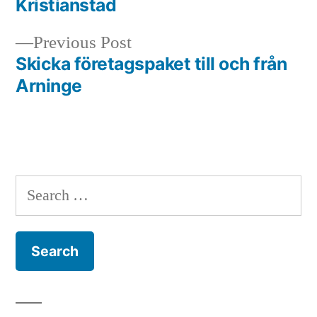
Kristianstad
navigation
Previous
Previous Post
post:
Skicka företagspaket till och från
Arninge
Search
for: