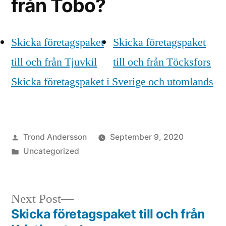
från Tobo?
Skicka företagspaket
Skicka företagspaket
till och från Tjuvkil
till och från Töcksfors
Skicka företagspaket i Sverige och utomlands
Posted
Trond Andersson
September 9, 2020
by
Posted
Uncategorized
in
Next
Next Post
post:
Skicka företagspaket till och från
Post