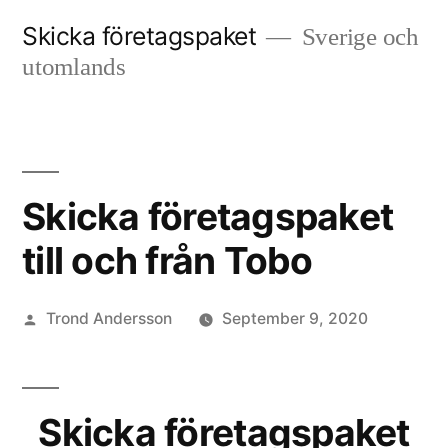
Skip
Skicka företagspaket
Sverige och
to
utomlands
content
Skicka företagspaket
till och från Tobo
Posted
Trond Andersson
September 9, 2020
by
Skicka företagspaket