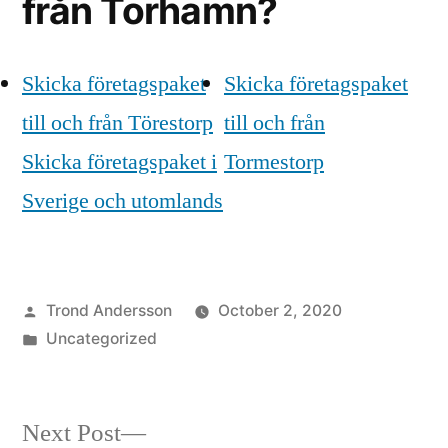
från Torhamn?
Skicka företagspaket
Skicka företagspaket
till och från Törestorp
till och från
Skicka företagspaket i
Tormestorp
Sverige och utomlands
Posted
Trond Andersson
October 2, 2020
by
Posted
Uncategorized
in
Next
Next Post