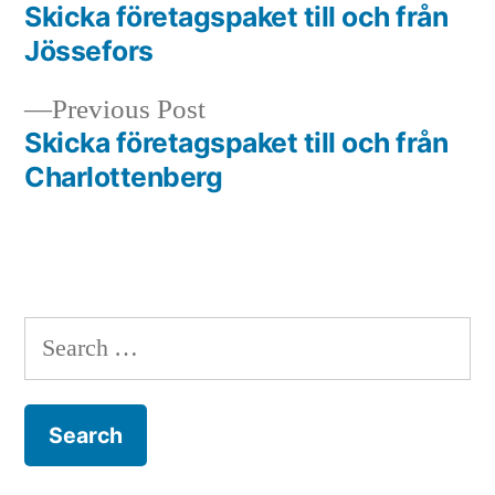
post:
Skicka företagspaket till och från
Post
Jössefors
navigation
Previous
Previous Post
post:
Skicka företagspaket till och från
Charlottenberg
Search
for: