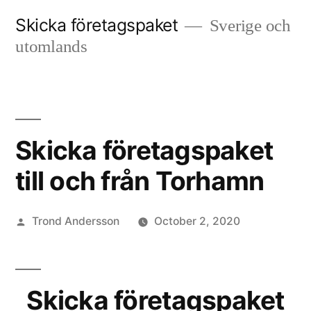
Skip
Skicka företagspaket
Sverige och
to
utomlands
content
Skicka företagspaket
till och från Torhamn
Posted
Trond Andersson
October 2, 2020
by
Skicka företagspaket