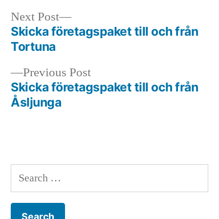
Next
Next Post
post:
Skicka företagspaket till och från
Post
Tortuna
navigation
Previous
Previous Post
post:
Skicka företagspaket till och från
Åsljunga
Search
for: