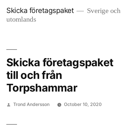
Skip
Skicka företagspaket
Sverige och
to
utomlands
content
Skicka företagspaket
till och från
Torpshammar
Posted
Trond Andersson
October 10, 2020
by