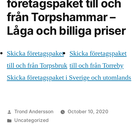
företagspaket till och
från Torpshammar –
Låga och billiga priser
Skicka företagspaket
Skicka företagspaket
till och från Torpsbruk
till och från Torreby
Skicka företagspaket i Sverige och utomlands
Posted
Trond Andersson
October 10, 2020
by
Posted
Uncategorized
in