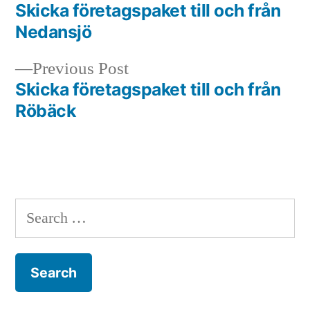
post:
Skicka företagspaket till och från
Post
Nedansjö
navigation
Previous
Previous Post
post:
Skicka företagspaket till och från
Röbäck
Search
for: