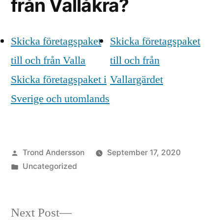
från Vallåkra?
Skicka företagspaket
Skicka företagspaket
till och från Valla
till och från
Skicka företagspaket i
Vallargärdet
Sverige och utomlands
Posted
Trond Andersson
September 17, 2020
by
Posted
Uncategorized
in
Next
Next Post