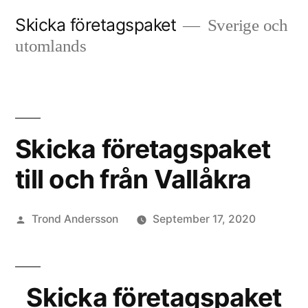
Skip
Skicka företagspaket
Sverige och
to
utomlands
content
Skicka företagspaket
till och från Vallåkra
Posted
Trond Andersson
September 17, 2020
by
Skicka företagspaket