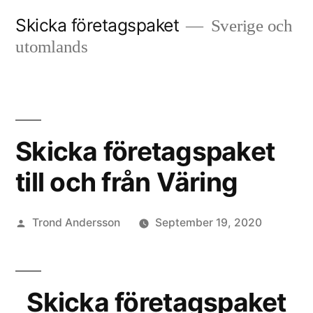
Skip
Skicka företagspaket
Sverige och
to
utomlands
content
Skicka företagspaket
till och från Väring
Posted
Trond Andersson
September 19, 2020
by
Skicka företagspaket