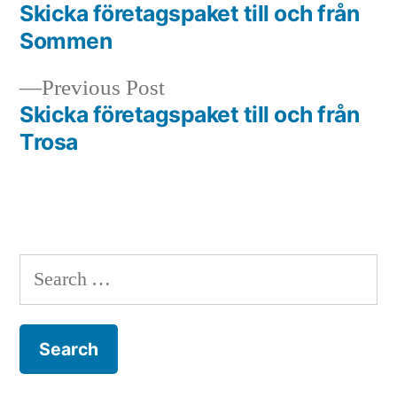
post:
Skicka företagspaket till och från
Post
Sommen
navigation
Previous
Previous Post
post:
Skicka företagspaket till och från
Trosa
Search
for: