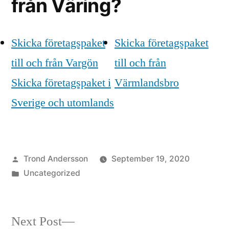
från Väring?
Skicka företagspaket
Skicka företagspaket
till och från Vargön
till och från
Skicka företagspaket i
Värmlandsbro
Sverige och utomlands
Posted
Trond Andersson
September 19, 2020
by
Posted
Uncategorized
in
Next
Next Post