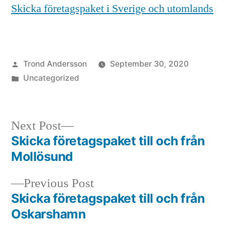
Skicka företagspaket i Sverige och utomlands
Posted
Trond Andersson
September 30, 2020
by
Posted
Uncategorized
in
Next
Next Post
post:
Skicka företagspaket till och från
Post
Mollösund
navigation
Previous
Previous Post
post:
Skicka företagspaket till och från
Oskarshamn