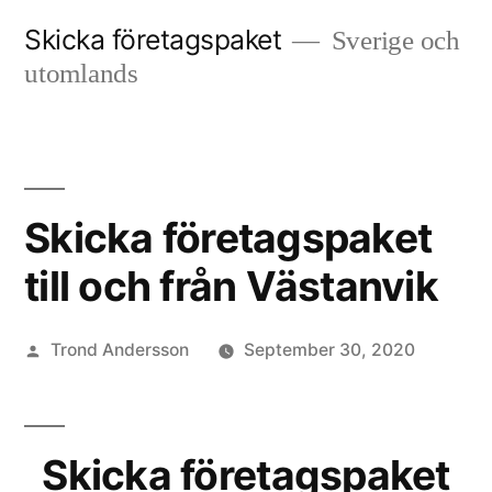
Skip
Skicka företagspaket
Sverige och
to
utomlands
content
Skicka företagspaket
till och från Västanvik
Posted
Trond Andersson
September 30, 2020
by
Skicka företagspaket